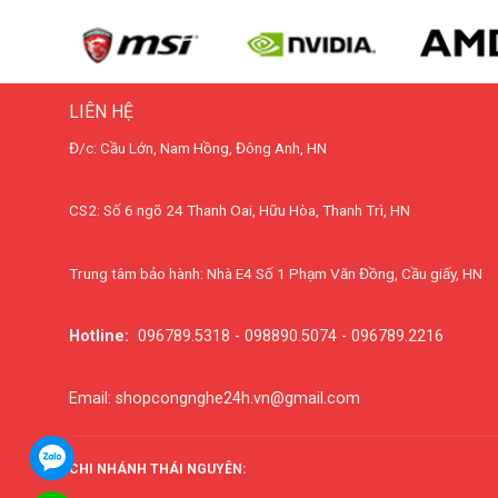
LIÊN HỆ
Đ/c: Cầu Lớn, Nam Hồng, Đông Anh, HN
CS2: Số 6 ngõ 24 Thanh Oai, Hữu Hòa, Thanh Trì, HN
Trung tâm bảo hành: Nhà E4 Số 1 Phạm Văn Đồng, Cầu giấy, HN
Hotline:
096789.5318 - 098890.5074 - 096789.2216
Email: shopcongnghe24h.vn@gmail.com
CHI NHÁNH THÁI NGUYÊN: