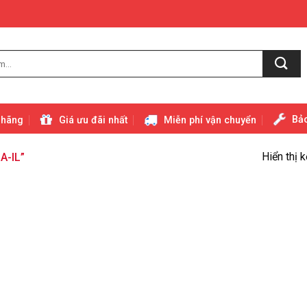
Bảo
 hãng
Giá ưu đãi nhất
Miễn phí vận chuyển
Hiển thị 
A-IL”