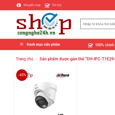
Skip
Khuyến mại
Tin tức
to
content
Danh mục sản phẩm
100% chính
Trang chủ
/
Sản phẩm được gắn thẻ “DH-IPC-T1E29-
-45%