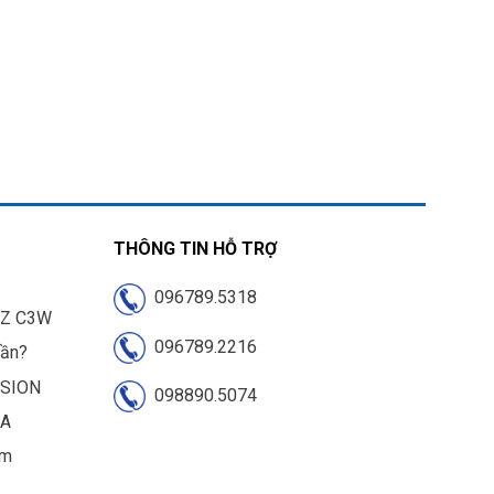
THÔNG TIN HỖ TRỢ
096789.5318
IZ C3W
096789.2216
cần?
ISION
098890.5074
UA
am