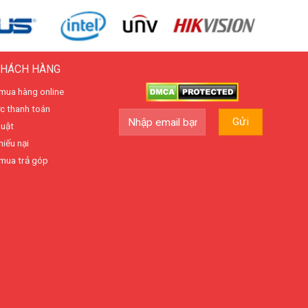
KHÁCH HÀNG
mua hàng online
c thanh toán
huật
hiếu nại
mua trả góp