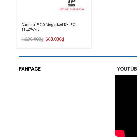
Camera IP 2.0 Megapixel DH-IPC-
T1E29-A-IL
Giá
Giá
1.200.000
₫
660.000
₫
gốc
hiện
là:
tại
1.200.000₫.
là:
660.000₫.
FANPAGE
YOUTUB