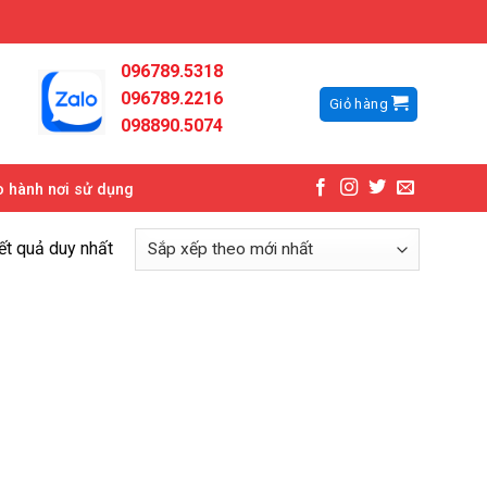
096789.5318
096789.2216
Giỏ hàng
098890.5074
 hành nơi sử dụng
kết quả duy nhất