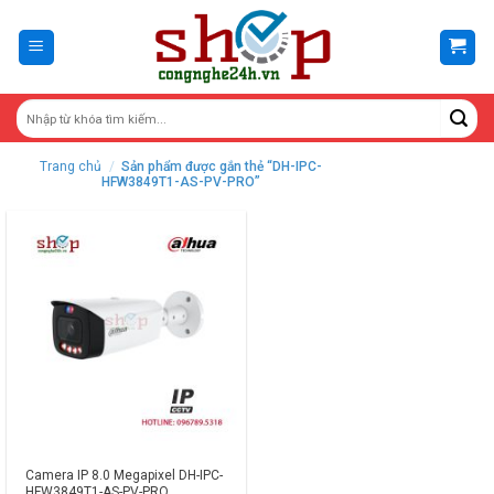
Skip
to
content
Trang chủ
/
Sản phẩm được gắn thẻ “DH-IPC-
HFW3849T1-AS-PV-PRO”
Camera IP 8.0 Megapixel DH-IPC-
HFW3849T1-AS-PV-PRO