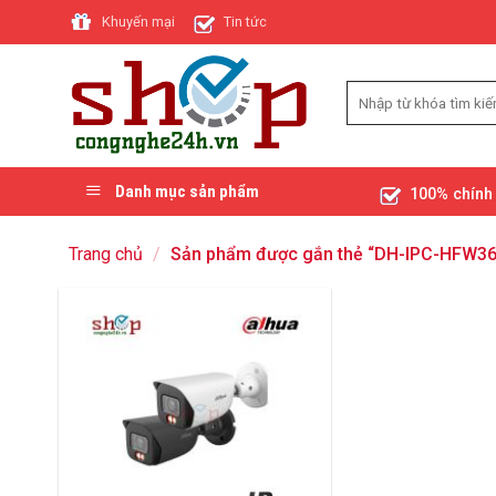
Skip
Khuyến mại
Tin tức
to
content
Danh mục sản phẩm
100% chính
Trang chủ
/
Sản phẩm được gắn thẻ “DH-IPC-HFW36