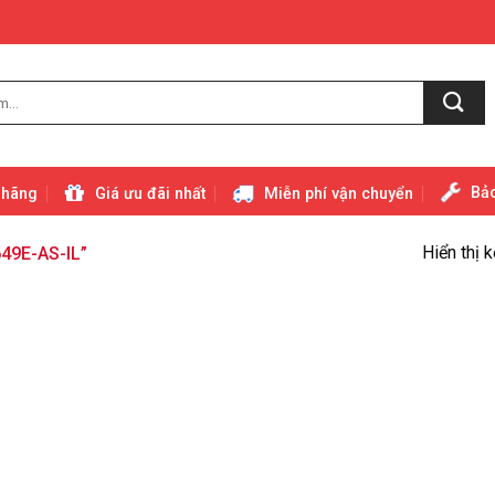
Bảo
 hãng
Giá ưu đãi nhất
Miễn phí vận chuyển
Hiển thị 
49E-AS-IL”