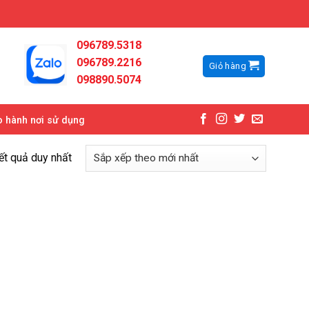
096789.5318
096789.2216
Giỏ hàng
098890.5074
 hành nơi sử dụng
kết quả duy nhất