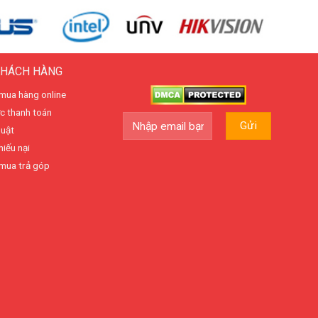
KHÁCH HÀNG
mua hàng online
c thanh toán
huật
hiếu nại
mua trả góp