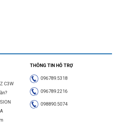
THÔNG TIN HỖ TRỢ
096789.5318
IZ C3W
096789.2216
cần?
ISION
098890.5074
UA
am