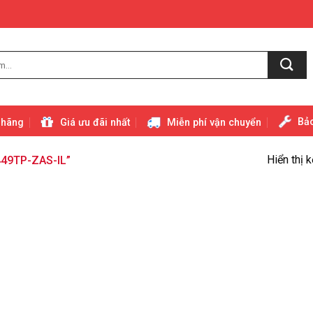
Bảo
 hãng
Giá ưu đãi nhất
Miễn phí vận chuyển
Hiển thị 
49TP-ZAS-IL”