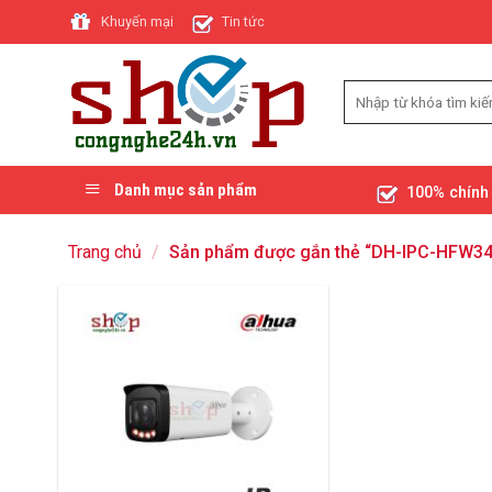
Skip
Khuyến mại
Tin tức
to
content
Danh mục sản phẩm
100% chính
Trang chủ
/
Sản phẩm được gắn thẻ “DH-IPC-HFW34