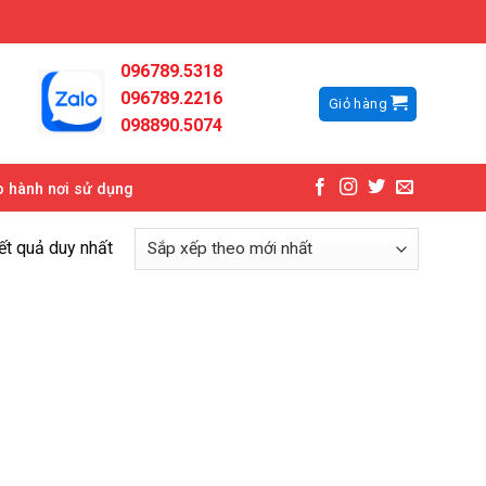
096789.5318
096789.2216
Giỏ hàng
098890.5074
 hành nơi sử dụng
kết quả duy nhất