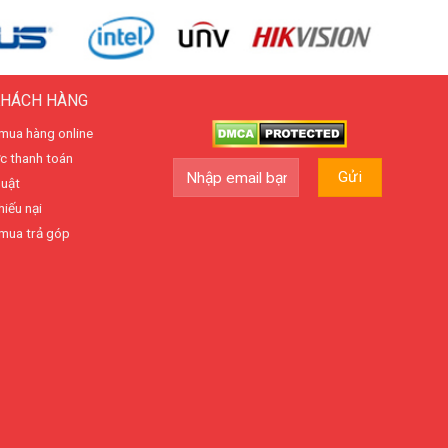
KHÁCH HÀNG
mua hàng online
c thanh toán
huật
hiếu nại
mua trả góp