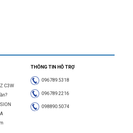
THÔNG TIN HỖ TRỢ
096789.5318
IZ C3W
096789.2216
cần?
ISION
098890.5074
UA
am