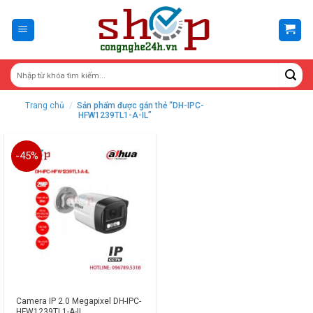
Skip
to
content
Trang chủ
/
Sản phẩm được gắn thẻ “DH-IPC-
HFW1239TL1-A-IL”
-45%
Camera IP 2.0 Megapixel DH-IPC-
HFW1239TL1-A-IL