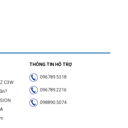
THÔNG TIN HỖ TRỢ
096789.5318
IZ C3W
096789.2216
cần?
ISION
098890.5074
UA
am