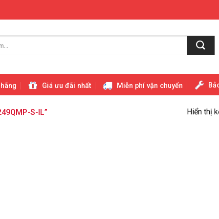
Bảo
 hãng
Giá ưu đãi nhất
Miễn phí vận chuyển
Hiển thị 
249QMP-S-IL”