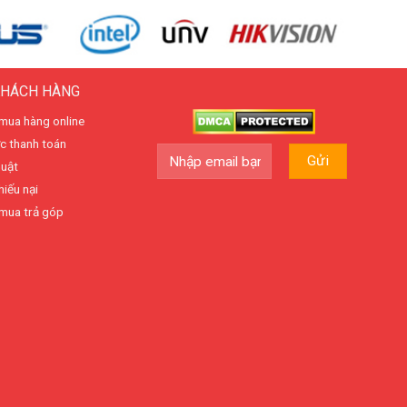
KHÁCH HÀNG
mua hàng online
c thanh toán
huật
hiếu nại
mua trả góp