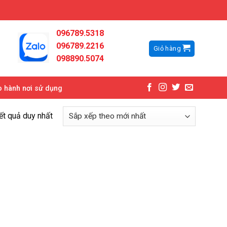
096789.5318
096789.2216
Giỏ hàng
098890.5074
 hành nơi sử dụng
kết quả duy nhất