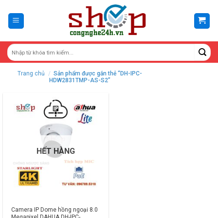
Skip
to
content
Trang chủ
/
Sản phẩm được gắn thẻ “DH-IPC-
HDW2831TMP-AS-S2”
HẾT HÀNG
Camera IP Dome hồng ngoại 8.0
Megapixel DAHUA DH-IPC-