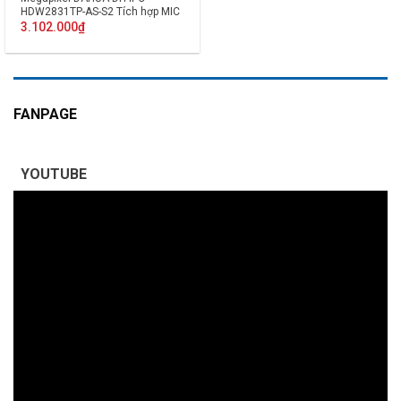
HDW2831TP-AS-S2 Tích hợp MIC
3.102.000
₫
FANPAGE
YOUTUBE