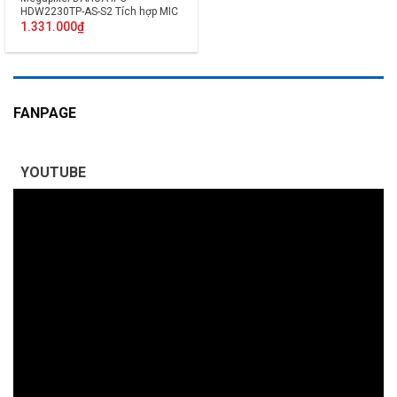
HDW2230TP-AS-S2 Tích hợp MIC
1.331.000
₫
FANPAGE
YOUTUBE