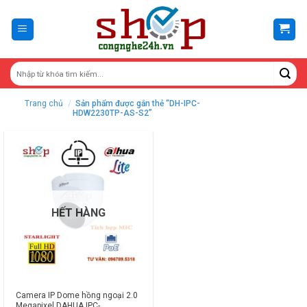
Skip
to
content
Trang chủ
/
Sản phẩm được gắn thẻ “DH-IPC-
HDW2230TP-AS-S2”
HẾT HÀNG
Camera IP Dome hồng ngoại 2.0
Megapixel DAHUA IPC-