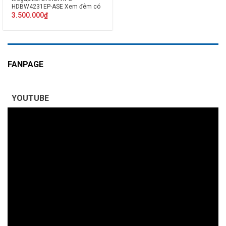
HDBW4231EP-ASE Xem đêm có
màu
3.500.000
₫
FANPAGE
YOUTUBE