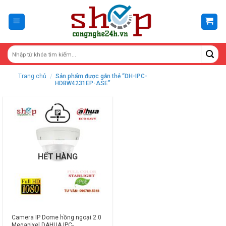
Skip
to
content
Trang chủ
/
Sản phẩm được gắn thẻ “DH-IPC-
HDBW4231EP-ASE”
HẾT HÀNG
Camera IP Dome hồng ngoại 2.0
Megapixel DAHUA IPC-