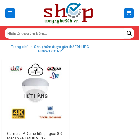
Skip
to
content
Trang chủ
/
Sản phẩm được gắn thẻ “DH-IPC-
HDBW1831RP”
HẾT HÀNG
Camera IP Dome hồng ngoại 8.0
Megapixel DAHUA IPC-