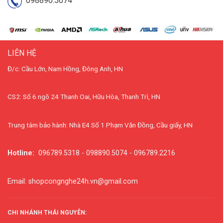
098890.5074
LIÊN HỆ
Đ/c: Cầu Lớn, Nam Hồng, Đông Anh, HN
CS2: Số 6 ngõ 24 Thanh Oai, Hữu Hòa, Thanh Trì, HN
Trung tâm bảo hành: Nhà E4 Số 1 Phạm Văn Đồng, Cầu giấy, HN
Hotline:
096789.5318 - 098890.5074 - 096789.2216
Email: shopcongnghe24h.vn@gmail.com
CHI NHÁNH THÁI NGUYÊN: