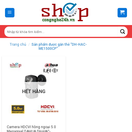
Skip
to
content
Trang chủ
/
Sản phẩm được gắn thẻ “DH-HAC-
ME1500CP”
HẾT HÀNG
Camera HDCVI hồng ngoại 5.0
Megapixel DAHUA DH-HAC-