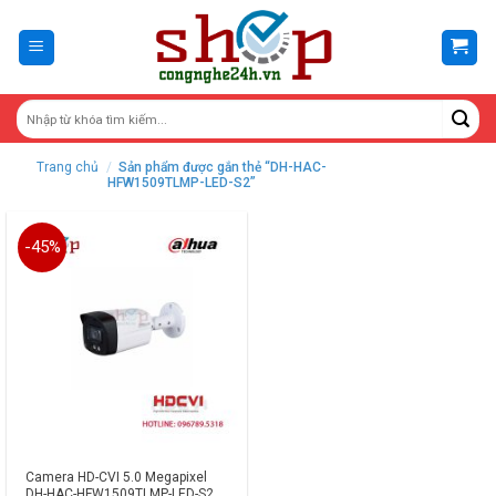
Skip
to
content
Trang chủ
/
Sản phẩm được gắn thẻ “DH-HAC-
HFW1509TLMP-LED-S2”
-45%
Camera HD-CVI 5.0 Megapixel
DH-HAC-HFW1509TLMP-LED-S2