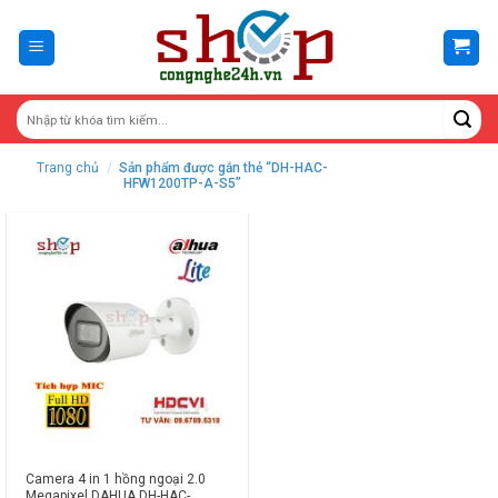
Skip
to
content
Trang chủ
/
Sản phẩm được gắn thẻ “DH-HAC-
HFW1200TP-A-S5”
Camera 4 in 1 hồng ngoại 2.0
Megapixel DAHUA DH-HAC-