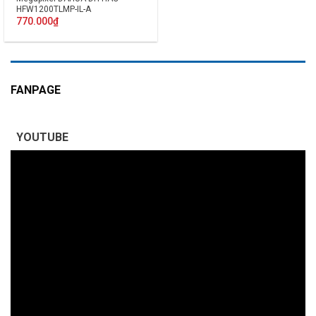
HFW1200TLMP-IL-A
770.000
₫
FANPAGE
YOUTUBE