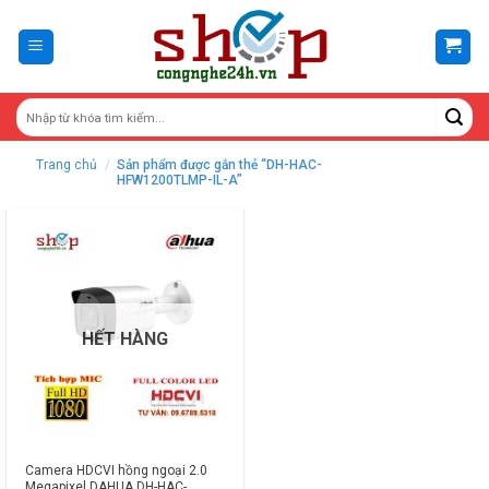
Skip
to
content
Trang chủ
/
Sản phẩm được gắn thẻ “DH-HAC-
HFW1200TLMP-IL-A”
HẾT HÀNG
Camera HDCVI hồng ngoại 2.0
Megapixel DAHUA DH-HAC-