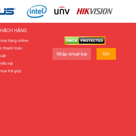
KHÁCH HÀNG
mua hàng online
c thanh toán
huật
hiếu nại
mua trả góp