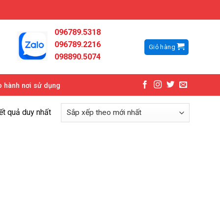
096789.5318
096789.2216
Giỏ hàng
098890.5074
 hành nơi sử dụng
kết quả duy nhất