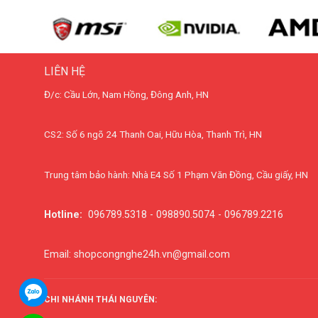
LIÊN HỆ
Đ/c: Cầu Lớn, Nam Hồng, Đông Anh, HN
CS2: Số 6 ngõ 24 Thanh Oai, Hữu Hòa, Thanh Trì, HN
Trung tâm bảo hành: Nhà E4 Số 1 Phạm Văn Đồng, Cầu giấy, HN
Hotline:
096789.5318 - 098890.5074 - 096789.2216
Email: shopcongnghe24h.vn@gmail.com
CHI NHÁNH THÁI NGUYÊN: