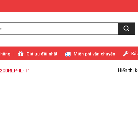
Bảo
 hãng
Giá ưu đãi nhất
Miễn phí vận chuyển
Hiển thị 
200RLP-IL-T”