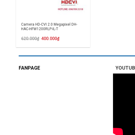
Camera HD-CVI 2.0 Megapixel DH-
HAC-HFW1200RLP-IL-T
Giá
Giá
620.000
₫
400.000
₫
gốc
hiện
là:
tại
620.000₫.
là:
400.000₫.
FANPAGE
YOUTUB