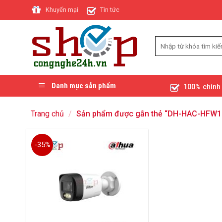
Skip
Khuyến mại
Tin tức
to
content
Danh mục sản phẩm
100% chính
Trang chủ
/
Sản phẩm được gắn thẻ “DH-HAC-HFW1
-35%