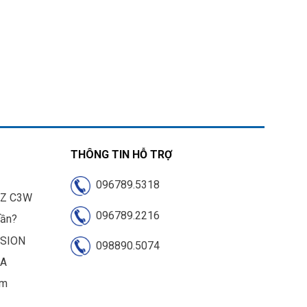
THÔNG TIN HỖ TRỢ
096789.5318
IZ C3W
096789.2216
cần?
ISION
098890.5074
UA
am