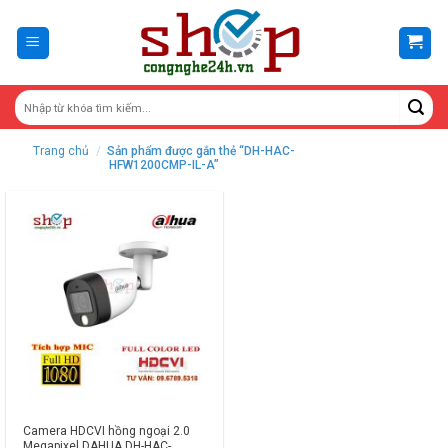
Skip
to
content
Trang chủ
/
Sản phẩm được gắn thẻ “DH-HAC-
HFW1200CMP-IL-A”
Camera HDCVI hồng ngoại 2.0
Megapixel DAHUA DH-HAC-