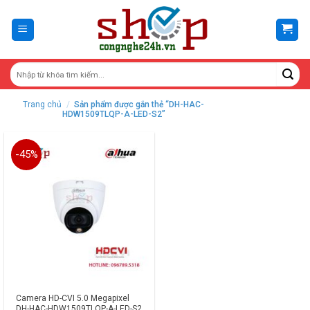
Skip
to
content
Trang chủ
/
Sản phẩm được gắn thẻ “DH-HAC-
HDW1509TLQP-A-LED-S2”
-45%
Camera HD-CVI 5.0 Megapixel
DH-HAC-HDW1509TLQP-A-LED-S2