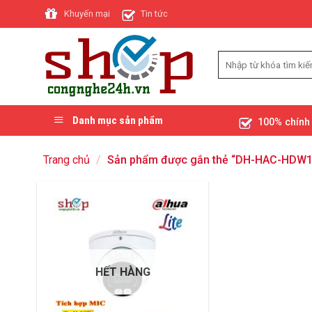
Skip
Khuyến mại
Tin tức
to
content
Danh mục sản phẩm
100% chính
Trang chủ
/
Sản phẩm được gắn thẻ “DH-HAC-HDW1
HẾT HÀNG