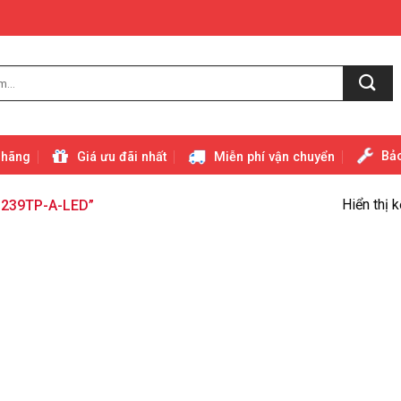
Bảo
 hãng
Giá ưu đãi nhất
Miễn phí vận chuyển
Hiển thị 
239TP-A-LED”