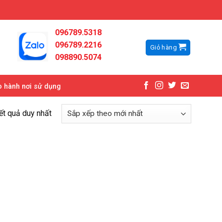
096789.5318
096789.2216
Giỏ hàng
098890.5074
 hành nơi sử dụng
kết quả duy nhất