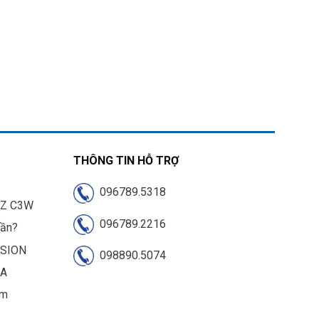
THÔNG TIN HỖ TRỢ
096789.5318
IZ C3W
096789.2216
cần?
ISION
098890.5074
UA
am