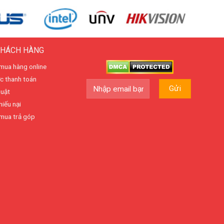
KHÁCH HÀNG
mua hàng online
c thanh toán
huật
hiếu nại
mua trả góp