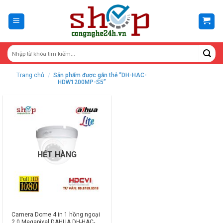
Skip
to
content
Trang chủ
/
Sản phẩm được gắn thẻ “DH-HAC-
HDW1200MP-S5”
HẾT HÀNG
Camera Dome 4 in 1 hồng ngoại
2.0 Megapixel DAHUA DH-HAC-