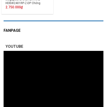
HDBW2401RP-Z-DP Chống
ngược sáng
2.750.000
₫
FANPAGE
YOUTUBE