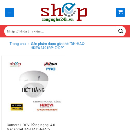
Skip
to
content
Trang chủ
/
Sản phẩm được gắn thẻ “DH-HAC-
HDBW2401RP-Z-DP”
HẾT HÀNG
Camera HDCVI hồng ngoại 4.0
Megapixel DAHUA DH-HAC-