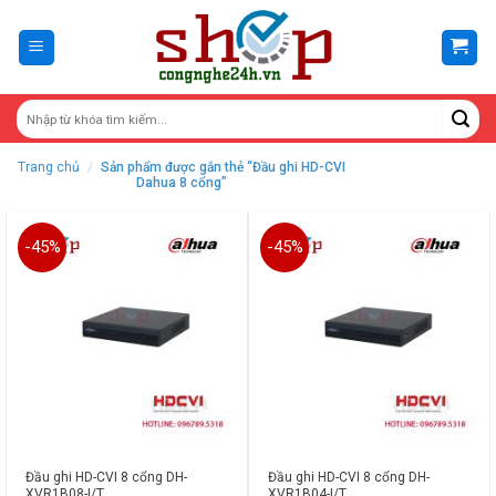
Skip
to
content
Trang chủ
/
Sản phẩm được gắn thẻ “Đầu ghi HD-CVI
Dahua 8 cổng”
-45%
-45%
Đầu ghi HD-CVI 8 cổng DH-
Đầu ghi HD-CVI 8 cổng DH-
XVR1B08-I/T
XVR1B04-I/T