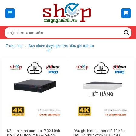
Skip
to
content
Trang chủ
/
Sản phẩm được gắn thẻ “đầu ghi dahua
ip”
HẾT HÀNG
Đầu ghi hình camera IP 32 kênh
Đầu ghi hình camera IP 32 kênh
DAHUA DHI-NVR5832-R-4KS2
DAHUA NVR5232-4KS2 PRO