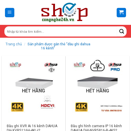
Skip
to
content
Trang chủ
/
Sản phẩm được gắn thẻ “đầu ghi dahua
16 kênh”
HẾT HÀNG
HẾT HÀNG
Đầu ghi XVR Ai 16 kênh DAHUA
Đầu ghi hình camera IP 16 kênh
DH-XVR5116H-4KL-I2
DAHUA DHI-NVR5816-R-4KS2