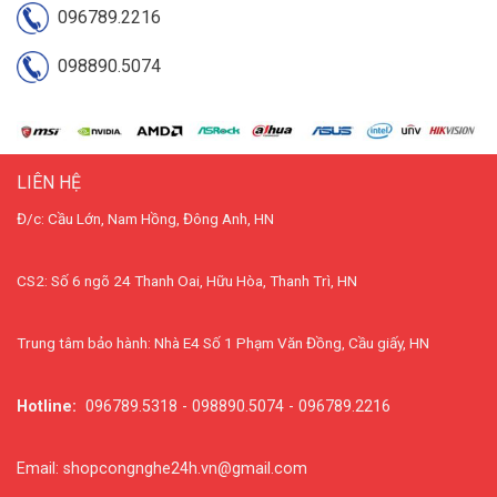
096789.2216
098890.5074
LIÊN HỆ
Đ/c: Cầu Lớn, Nam Hồng, Đông Anh, HN
CS2: Số 6 ngõ 24 Thanh Oai, Hữu Hòa, Thanh Trì, HN
Trung tâm bảo hành: Nhà E4 Số 1 Phạm Văn Đồng, Cầu giấy, HN
Hotline:
096789.5318 - 098890.5074 - 096789.2216
Email: shopcongnghe24h.vn@gmail.com