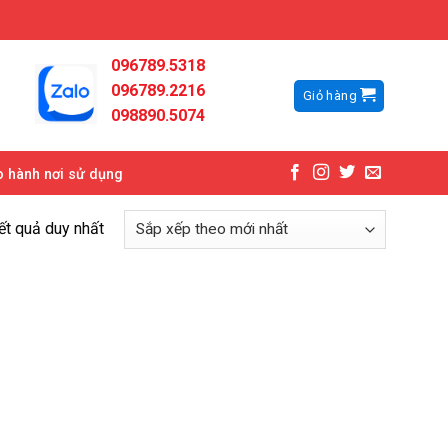
096789.5318
096789.2216
Giỏ hàng
098890.5074
 hành nơi sử dụng
kết quả duy nhất