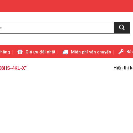
Bảo
 hãng
Giá ưu đãi nhất
Miễn phí vận chuyển
Hiển thị 
08HS-4KL-X”