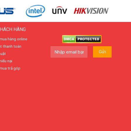
KHÁCH HÀNG
mua hàng online
c thanh toán
huật
hiếu nại
mua trả góp