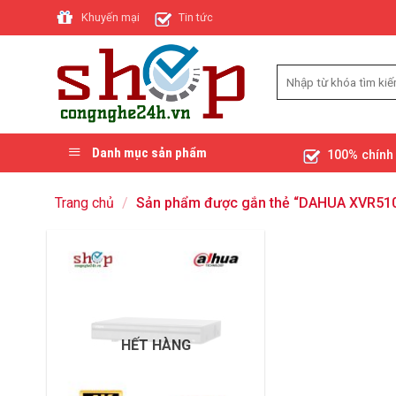
Skip
Khuyến mại
Tin tức
to
content
Danh mục sản phẩm
100% chính
Trang chủ
/
Sản phẩm được gắn thẻ “DAHUA XVR51
HẾT HÀNG