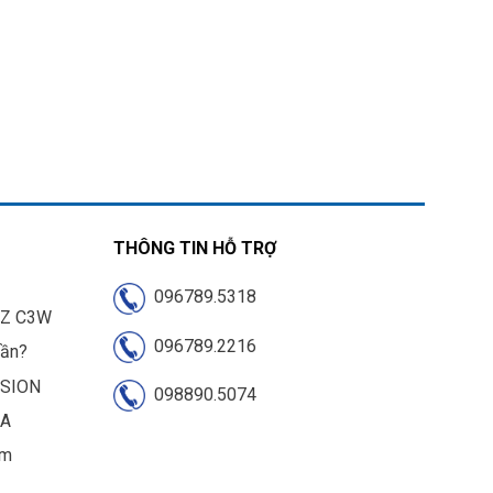
THÔNG TIN HỖ TRỢ
096789.5318
IZ C3W
096789.2216
cần?
ISION
098890.5074
UA
am