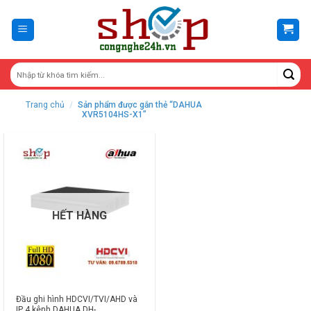
Skip
to
content
Trang chủ
/
Sản phẩm được gắn thẻ “DAHUA
XVR5104HS-X1”
HẾT HÀNG
Đầu ghi hình HDCVI/TVI/AHD và
IP 4 kênh DAHUA DH-