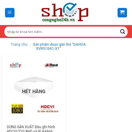
Skip
to
content
Trang chủ
/
Sản phẩm được gắn thẻ “DAHUA
XVR5104C-X1”
HẾT HÀNG
DỪNG SẢN XUẤT Đầu ghi hình
HDCVI/TVI/AHD và IP 4 kênh