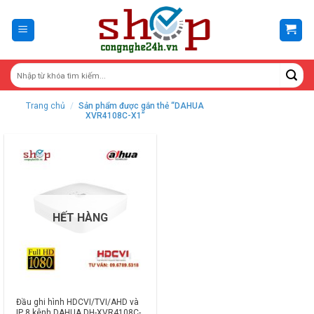
Skip
to
content
Trang chủ
/
Sản phẩm được gắn thẻ “DAHUA
XVR4108C-X1”
HẾT HÀNG
Đầu ghi hình HDCVI/TVI/AHD và
IP 8 kênh DAHUA DH-XVR4108C-