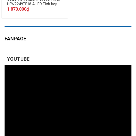
HFW2249TP-I8-A-LED Tích hợp
MIC
1.870.000
₫
FANPAGE
YOUTUBE