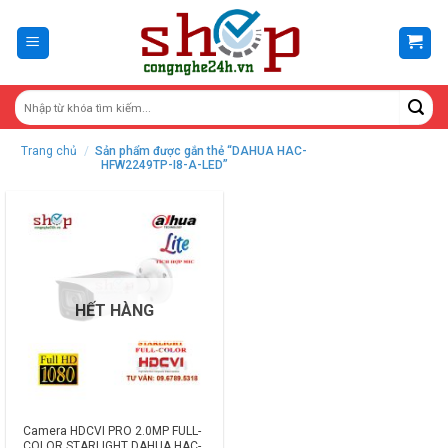
Skip
to
content
Trang chủ
/
Sản phẩm được gắn thẻ “DAHUA HAC-
HFW2249TP-I8-A-LED”
HẾT HÀNG
Camera HDCVI PRO 2.0MP FULL-
COLOR STARLIGHT DAHUA HAC-