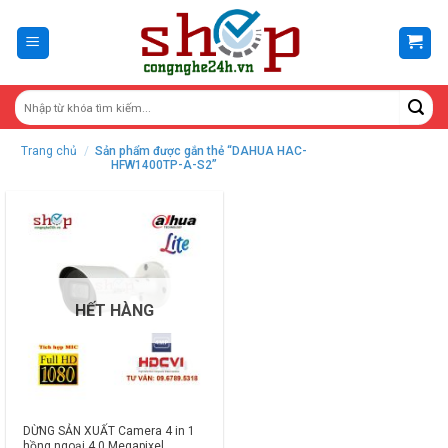
Skip
to
content
Trang chủ
/
Sản phẩm được gắn thẻ “DAHUA HAC-
HFW1400TP-A-S2”
HẾT HÀNG
DỪNG SẢN XUẤT Camera 4 in 1
hồng ngoại 4.0 Megapixel