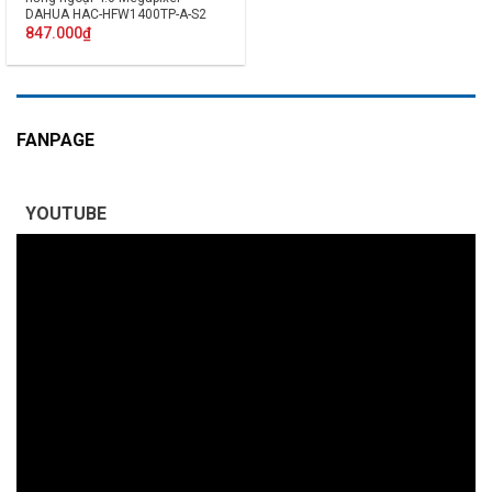
DAHUA HAC-HFW1400TP-A-S2
Tích hợp MIC
847.000
₫
FANPAGE
YOUTUBE