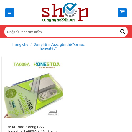
Skip
to
content
Trang chủ
/
Sản phẩm được gắn thẻ “củ sạc
honeatda”
Bộ KIT sạc 2 cổng USB
Honestda TA009A 2.4A gấp gọn