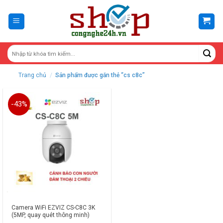
Skip
to
content
Trang chủ
/
Sản phẩm được gắn thẻ “cs c8c”
-43%
Camera WiFi EZVIZ CS-C8C 3K
(5MP, quay quét thông minh)