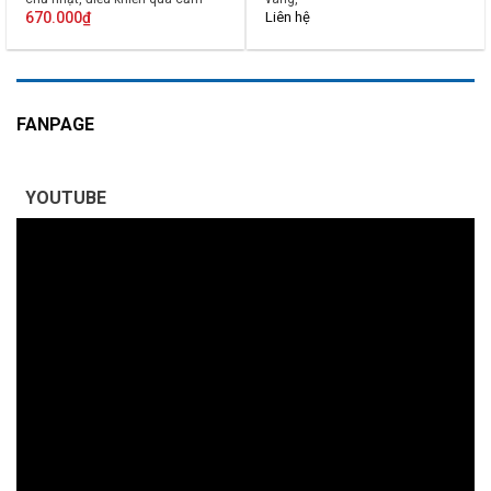
ứng, điện thoại, giọng nói.
670.000
₫
Liên hệ
FANPAGE
YOUTUBE