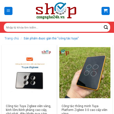
Skip
to
content
Trang chủ
/
Sản phẩm được gắn thẻ “công tắc tuya”
Công tắc Tuya Zigbee viền vàng,
Công tắc thông minh Tuya
kính lõm/kính phẳng cao cấp,
Platform Zigbee 3.0 cao cấp viền
chữ nhật, điều khiển qua cảm
vàng,