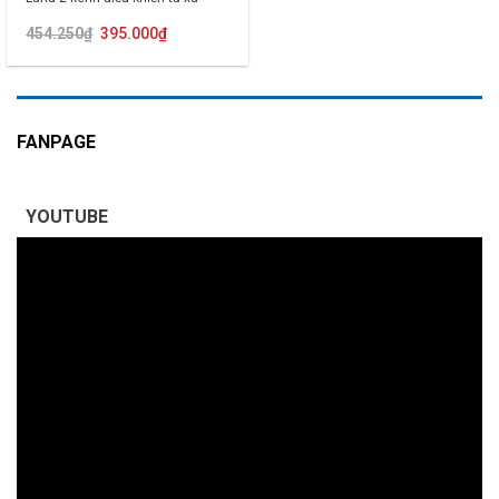
Giá
Giá
454.250
₫
395.000
₫
gốc
hiện
là:
tại
454.250₫.
là:
395.000₫.
FANPAGE
YOUTUBE