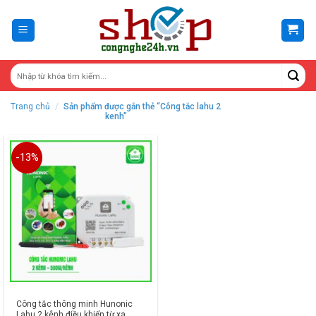
Skip
to
content
Trang chủ
/
Sản phẩm được gắn thẻ “Công tắc lahu 2
kenh”
-13%
Công tắc thông minh Hunonic
Lahu 2 kênh điều khiển từ xa