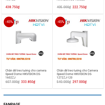
Giá
Giá
438.750
₫
405.000
₫
222.750
₫
gốc
hiện
là:
tại
405.000₫.
là:
222.750₫.
-45%
-45%
Chân đế treo tường cho camera
Chân đế treo tường cho Camera
Speed Dome HIKVISION DS-
Speed Dome HIKVISION DS-
1602ZJ
1272ZJ-120
Giá
Giá
Giá
Giá
607.000
₫
333.850
₫
540.000
₫
297.000
₫
gốc
hiện
gốc
hiện
là:
tại
là:
tại
607.000₫.
là:
540.000₫.
là:
333.850₫.
297.000₫.
FANPAGE