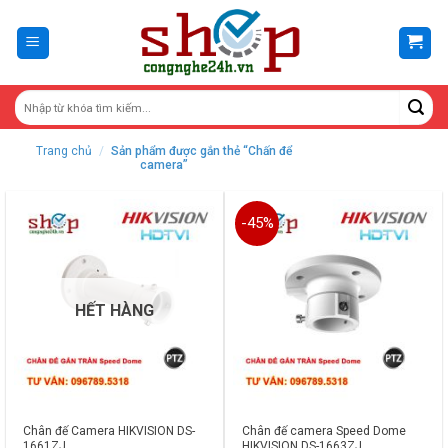
Skip
to
content
Trang chủ
/
Sản phẩm được gắn thẻ “Chấn để
camera”
-45%
HẾT HÀNG
Chân đế Camera HIKVISION DS-
Chân đế camera Speed Dome
1661ZJ
HIKVISION DS-1663ZJ