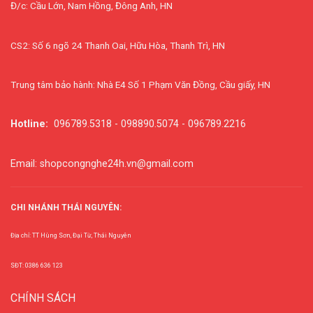
Đ/c: Cầu Lớn, Nam Hồng, Đông Anh, HN
CS2: Số 6 ngõ 24 Thanh Oai, Hữu Hòa, Thanh Trì, HN
Trung tâm bảo hành: Nhà E4 Số 1 Phạm Văn Đồng, Cầu giấy, HN
Hotline:
096789.5318 - 098890.5074 - 096789.2216
Email: shopcongnghe24h.vn@gmail.com
CHI NHÁNH THÁI NGUYÊN:
Địa chỉ: TT Hùng Sơn, Đại Từ, Thái Nguyên
SĐT: 0386 636 123
CHÍNH SÁCH