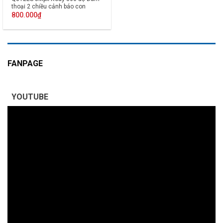
thoại 2 chiều cảnh báo con
người
800.000
₫
FANPAGE
YOUTUBE