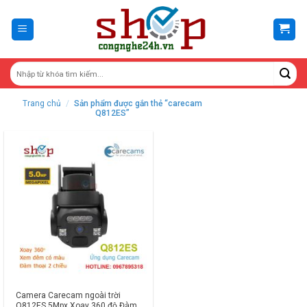
Skip
to
content
Trang chủ
/
Sản phẩm được gắn thẻ “carecam
Q812ES”
Camera Carecam ngoài trời
Q812ES 5Mpx Xoay 360 độ Đàm