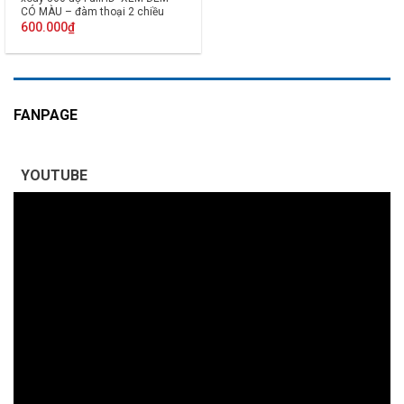
CÓ MÀU – đàm thoại 2 chiều
600.000
₫
FANPAGE
YOUTUBE