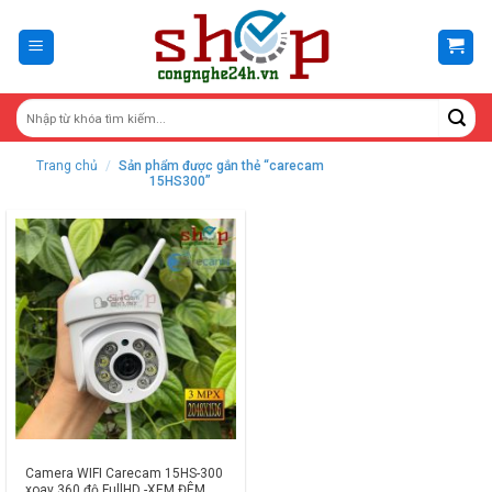
Skip
to
content
Trang chủ
/
Sản phẩm được gắn thẻ “carecam
15HS300”
Camera WIFI Carecam 15HS-300
xoay 360 độ FullHD -XEM ĐÊM