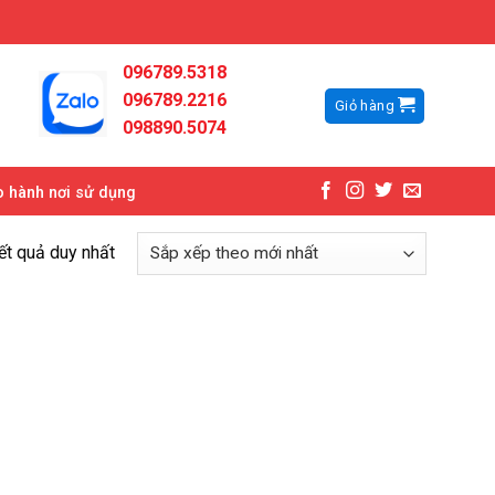
096789.5318
096789.2216
Giỏ hàng
098890.5074
 hành nơi sử dụng
kết quả duy nhất