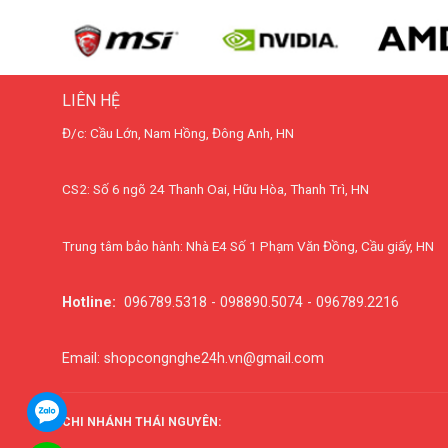
LIÊN HỆ
Đ/c: Cầu Lớn, Nam Hồng, Đông Anh, HN
CS2: Số 6 ngõ 24 Thanh Oai, Hữu Hòa, Thanh Trì, HN
Trung tâm bảo hành: Nhà E4 Số 1 Phạm Văn Đồng, Cầu giấy, HN
Hotline:
096789.5318 - 098890.5074 - 096789.2216
Email: shopcongnghe24h.vn@gmail.com
CHI NHÁNH THÁI NGUYÊN: