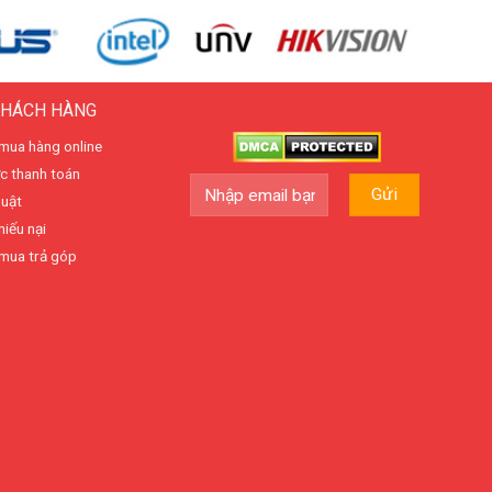
KHÁCH HÀNG
mua hàng online
c thanh toán
huật
hiếu nại
mua trả góp