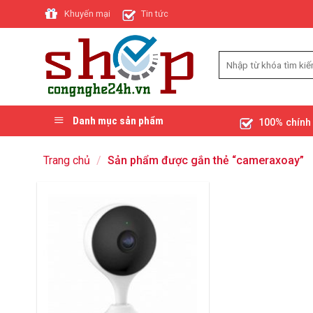
Skip
Khuyến mại
Tin tức
to
content
Danh mục sản phẩm
100% chính
Trang chủ
/
Sản phẩm được gắn thẻ “cameraxoay”