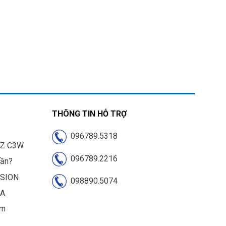
THÔNG TIN HỖ TRỢ
096789.5318
IZ C3W
096789.2216
cần?
ISION
098890.5074
UA
am