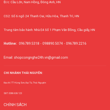
Đ/c: Cầu Lớn, Nam Hồng, Đông Anh, HN
CS2: Số 6 ngõ 24 Thanh Oai, Hữu Hòa, Thanh Trì, HN
Trung tâm bảo hành: Nhà E4 Số 1 Phạm Văn Đồng, Cầu giấy, HN
Hotline:
096789.5318 - 098890.5074 - 096789.2216
Email: shopcongnghe24h.vn@gmail.com
CHI NHÁNH THÁI NGUYÊN:
Địa chỉ: TT Hùng Sơn, Đại Từ, Thái Nguyên
SĐT: 0386 636 123
CHÍNH SÁCH