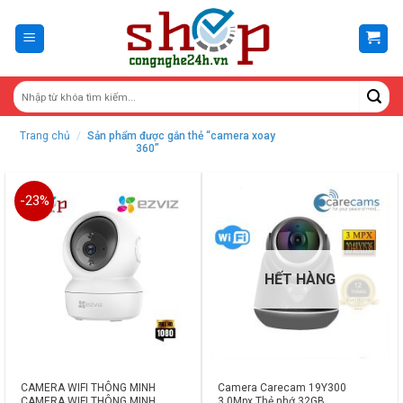
Skip
to
content
Trang chủ
/
Sản phẩm được gắn thẻ “camera xoay
360”
-23%
HẾT HÀNG
CAMERA WIFI THÔNG MINH
Camera Carecam 19Y300
CAMERA WIFI THÔNG MINH
3.0Mpx Thẻ nhớ 32GB