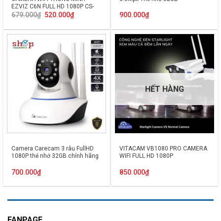
EZVIZ C6N FULL HD 1080P CS-
C6N-A0-1C2WFR
Giá
Giá
679.000
₫
520.000
₫
900.000
₫
gốc
hiện
là:
tại
679.000₫.
là:
520.000₫.
HẾT HÀNG
Camera Carecam 3 râu FullHD
VITACAM VB1080 PRO CAMERA
1080P thẻ nhớ 32GB chính hãng
WIFI FULL HD 1080P
700.000
₫
850.000
₫
FANPAGE