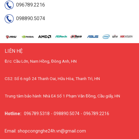
096789.2216
098890.5074
LIÊN HỆ
Đ/c: Cầu Lớn, Nam Hồng, Đông Anh, HN
CS2: Số 6 ngõ 24 Thanh Oai, Hữu Hòa, Thanh Trì, HN
Trung tâm bảo hành: Nhà E4 Số 1 Phạm Văn Đồng, Cầu giấy, HN
Hotline:
096789.5318 - 098890.5074 - 096789.2216
Email: shopcongnghe24h.vn@gmail.com