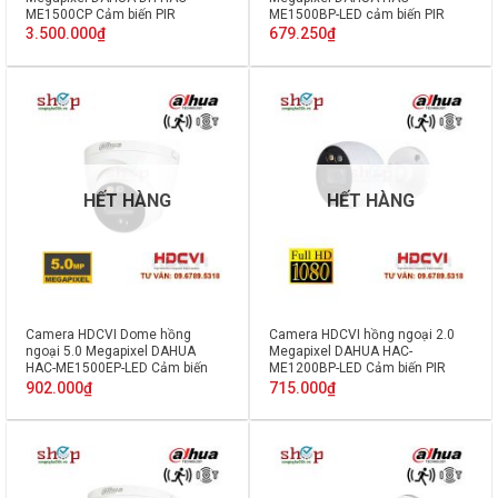
ME1500CP Cảm biến PIR
ME1500BP-LED cảm biến PIR
3.500.000
₫
679.250
₫
HẾT HÀNG
HẾT HÀNG
Camera HDCVI Dome hồng
Camera HDCVI hồng ngoại 2.0
ngoại 5.0 Megapixel DAHUA
Megapixel DAHUA HAC-
HAC-ME1500EP-LED Cảm biến
ME1200BP-LED Cảm biến PIR
PIR
902.000
₫
715.000
₫