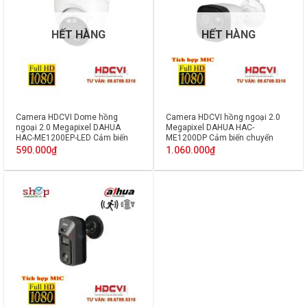
HẾT HÀNG
HẾT HÀNG
Camera HDCVI Dome hồng
Camera HDCVI hồng ngoại 2.0
ngoại 2.0 Megapixel DAHUA
Megapixel DAHUA HAC-
HAC-ME1200EP-LED Cảm biến
ME1200DP Cảm biến chuyển
thân nhiệt PIR
động PIR Tích hợp MIC
590.000
₫
1.060.000
₫