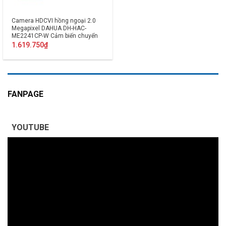
Camera HDCVI hồng ngoại 2.0
Megapixel DAHUA DH-HAC-
ME2241CP-W Cảm biến chuyển
động PIR Tích hợp MIC
1.619.750
₫
FANPAGE
YOUTUBE