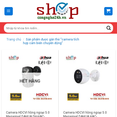
Skip
to
content
Trang chủ
/
Sản phẩm được gắn thẻ “camera tích
hợp cảm biến chuyển động”
HẾT HÀNG
Camera HDCVI hồng ngoại 5.0
Camera HDCVI hồng ngoại 5.0
Megapixel DAHUA DH-HAC-
Megapixel DAHUA HAC-