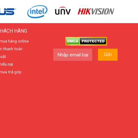
KHÁCH HÀNG
mua hàng online
c thanh toán
huật
hiếu nại
mua trả góp