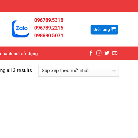
096789.5318
096789.2216
Giỏ hàng
098890.5074
 hành nơi sử dụng
g all 3 results