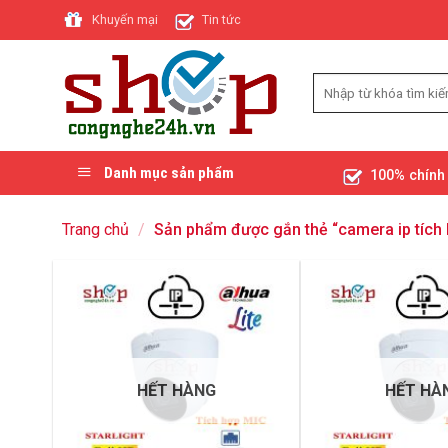
Skip
Khuyến mại
Tin tức
to
content
Danh mục sản phẩm
100% chính
Trang chủ
/
Sản phẩm được gắn thẻ “camera ip tích 
HẾT HÀNG
HẾT HÀ