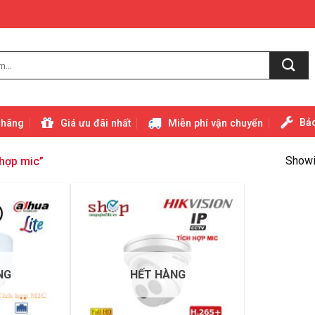
Bảo
 hãng
Giá ưu đãi nhất
Miễn phí vận chuyển
Showin
hợp mic”
NG
HẾT HÀNG