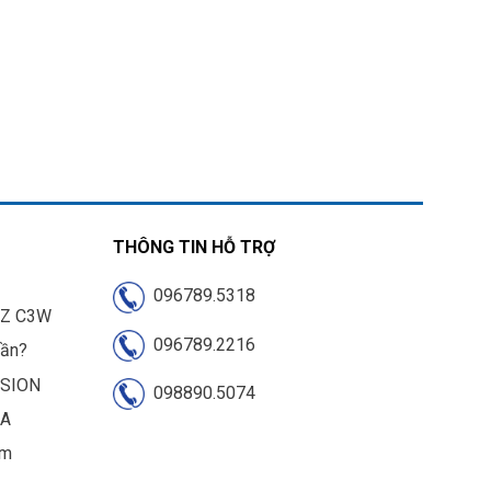
THÔNG TIN HỖ TRỢ
096789.5318
IZ C3W
096789.2216
cần?
ISION
098890.5074
UA
am