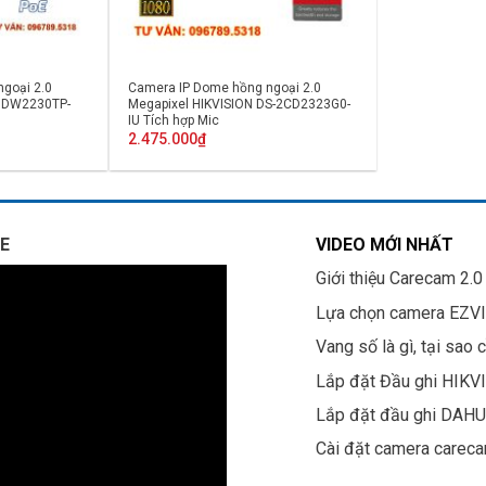
goại 2.0
Camera IP Dome hồng ngoại 2.0
-HDW2230TP-
Megapixel HIKVISION DS-2CD2323G0-
IU Tích hợp Mic
2.475.000
₫
E
VIDEO MỚI NHẤT
Giới thiệu Carecam 2.0
Lựa chọn camera EZV
Vang số là gì, tại sao 
Lắp đặt Đầu ghi HIKV
Lắp đặt đầu ghi DAH
Cài đặt camera carec