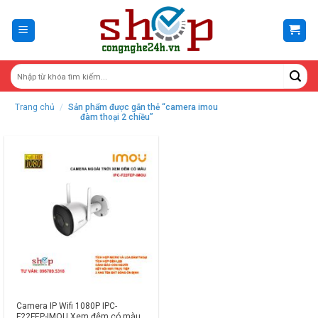
Skip
to
content
Trang chủ
/
Sản phẩm được gắn thẻ “camera imou
đàm thoại 2 chiều”
Camera IP Wifi 1080P IPC-
F22FEP-IMOU Xem đêm có màu