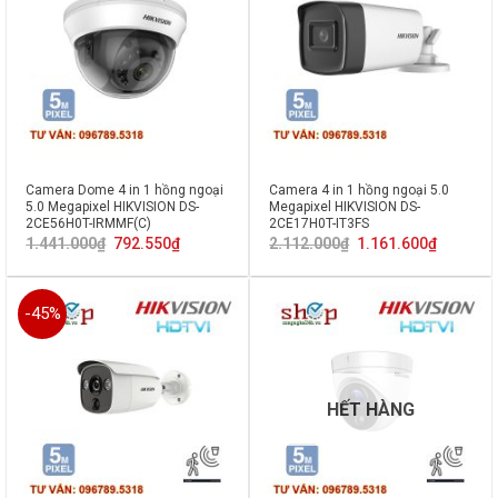
Camera Dome 4 in 1 hồng ngoại
Camera 4 in 1 hồng ngoại 5.0
5.0 Megapixel HIKVISION DS-
Megapixel HIKVISION DS-
2CE56H0T-IRMMF(C)
2CE17H0T-IT3FS
Giá
Giá
Giá
Giá
1.441.000
₫
792.550
₫
2.112.000
₫
1.161.600
₫
gốc
hiện
gốc
hiện
là:
tại
là:
tại
1.441.000₫.
là:
2.112.000₫.
là:
792.550₫.
1.161.600
-45%
HẾT HÀNG