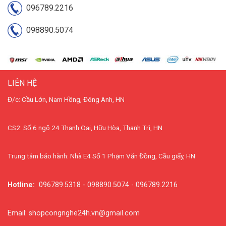
096789.2216
098890.5074
LIÊN HỆ
Đ/c: Cầu Lớn, Nam Hồng, Đông Anh, HN
CS2: Số 6 ngõ 24 Thanh Oai, Hữu Hòa, Thanh Trì, HN
Trung tâm bảo hành: Nhà E4 Số 1 Phạm Văn Đồng, Cầu giấy, HN
Hotline:
096789.5318 - 098890.5074 - 096789.2216
Email: shopcongnghe24h.vn@gmail.com