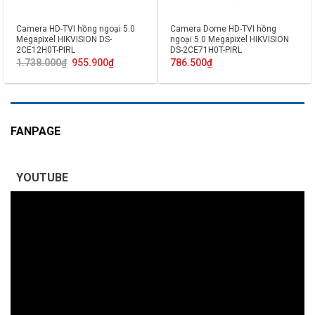
Camera HD-TVI hồng ngoại 5.0
Camera Dome HD-TVI hồng
Megapixel HIKVISION DS-
ngoại 5.0 Megapixel HIKVISION
2CE12H0T-PIRL
DS-2CE71H0T-PIRL
Giá
Giá
1.738.000
₫
955.900
₫
786.500
₫
gốc
hiện
là:
tại
1.738.000₫.
là:
955.900₫.
FANPAGE
YOUTUBE