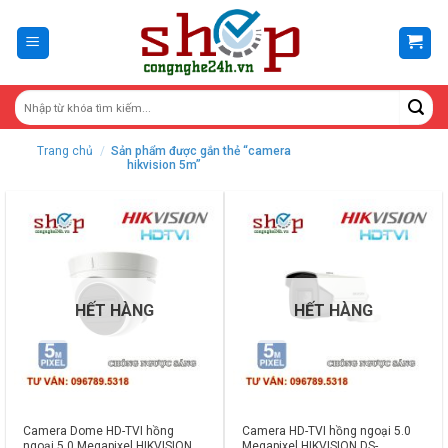
Skip
to
content
Trang chủ
/
Sản phẩm được gắn thẻ “camera
hikvision 5m”
HẾT HÀNG
HẾT HÀNG
Camera Dome HD-TVI hồng
Camera HD-TVI hồng ngoại 5.0
ngoại 5.0 Megapixel HIKVISION
Megapixel HIKVISION DS-