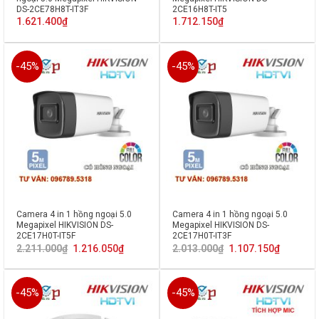
DS-2CE78H8T-IT3F
2CE16H8T-IT5
1.621.400
₫
1.712.150
₫
-45%
-45%
Camera 4 in 1 hồng ngoại 5.0
Camera 4 in 1 hồng ngoại 5.0
Megapixel HIKVISION DS-
Megapixel HIKVISION DS-
2CE17H0T-IT5F
2CE17H0T-IT3F
Giá
Giá
Giá
Giá
2.211.000
₫
1.216.050
₫
2.013.000
₫
1.107.150
₫
gốc
hiện
gốc
hiện
là:
tại
là:
tại
2.211.000₫.
là:
2.013.000₫.
là:
1.216.050₫.
1.107.150
-45%
-45%