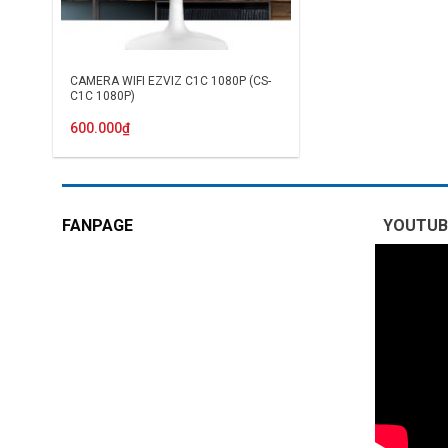
CAMERA WIFI EZVIZ C1C 1080P (CS-
C1C 1080P)
600.000
₫
FANPAGE
YOUTUB