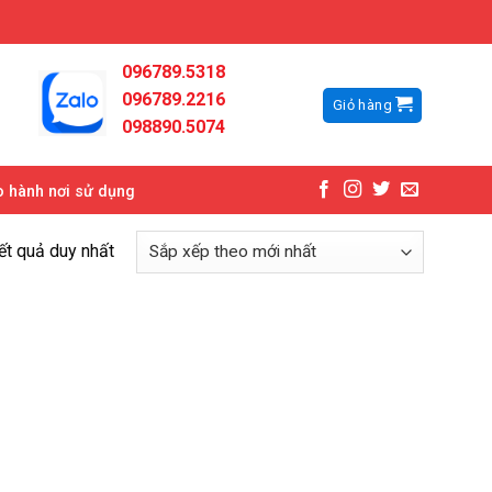
096789.5318
096789.2216
Giỏ hàng
098890.5074
 hành nơi sử dụng
kết quả duy nhất