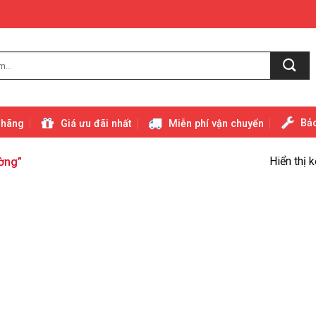
Bảo
 hãng
Giá ưu đãi nhất
Miễn phí vận chuyển
Hiển thị 
ờng”