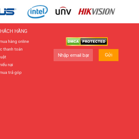
KHÁCH HÀNG
mua hàng online
c thanh toán
huật
hiếu nại
mua trả góp