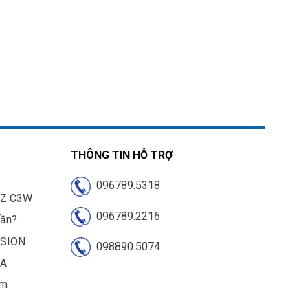
THÔNG TIN HỖ TRỢ
096789.5318
IZ C3W
096789.2216
cần?
ISION
098890.5074
UA
am