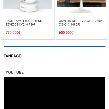
CAMERA WIFI THÔNG MINH
CAMERA WIFI EZVIZ C1C 1080P
EZVIZ CS-CV246 720P
(CS-C1C 1080P)
750.000
₫
600.000
₫
FANPAGE
YOUTUBE