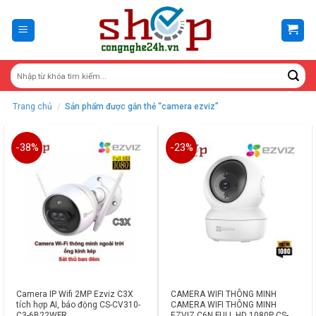
Skip
to
content
Trang chủ
/
Sản phẩm được gắn thẻ “camera ezviz”
-38%
-23%
Camera IP Wifi 2MP Ezviz C3X
CAMERA WIFI THÔNG MINH
tích hợp AI, báo động CS-CV310-
CAMERA WIFI THÔNG MINH
C3-6B22WFR
EZVIZ C6N FULL HD 1080P CS-