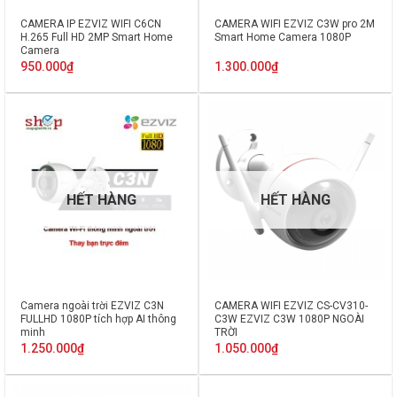
CAMERA IP EZVIZ WIFI C6CN
CAMERA WIFI EZVIZ C3W pro 2M
H.265 Full HD 2MP Smart Home
Smart Home Camera 1080P
Camera
950.000
₫
1.300.000
₫
HẾT HÀNG
HẾT HÀNG
Camera ngoài trời EZVIZ C3N
CAMERA WIFI EZVIZ CS-CV310-
FULLHD 1080P tích hợp AI thông
C3W EZVIZ C3W 1080P NGOÀI
minh
TRỜI
1.250.000
₫
1.050.000
₫