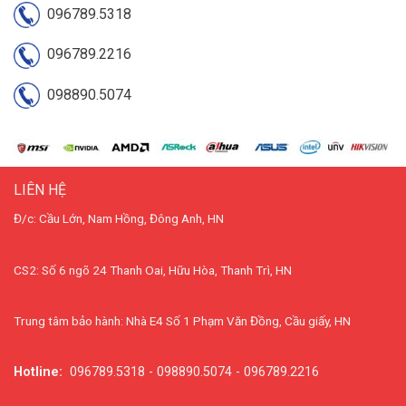
096789.5318
096789.2216
098890.5074
LIÊN HỆ
Đ/c: Cầu Lớn, Nam Hồng, Đông Anh, HN
CS2: Số 6 ngõ 24 Thanh Oai, Hữu Hòa, Thanh Trì, HN
Trung tâm bảo hành: Nhà E4 Số 1 Phạm Văn Đồng, Cầu giấy, HN
Hotline:
096789.5318 - 098890.5074 - 096789.2216