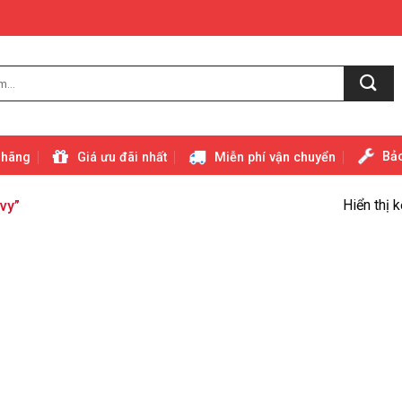
Bảo
 hãng
Giá ưu đãi nhất
Miễn phí vận chuyển
Hiển thị 
vy”