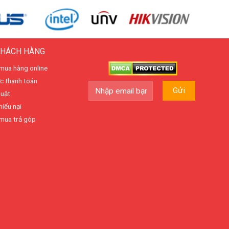
KHÁCH HÀNG
mua hàng online
c thanh toán
huật
hiếu nại
mua trả góp