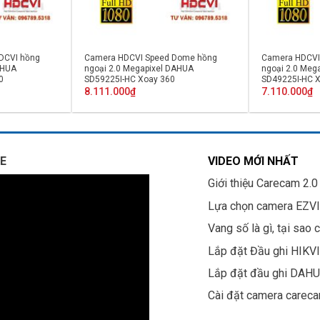
DCVI hồng
Camera HDCVI Speed Dome hồng
Camera HDCVI
AHUA
ngoại 2.0 Megapixel DAHUA
ngoại 2.0 Meg
0
SD59225I-HC Xoay 360
SD49225I-HC 
8.111.000
₫
7.110.000
₫
E
VIDEO MỚI NHẤT
Giới thiệu Carecam 2.0
Lựa chọn camera EZV
Vang số là gì, tại sao 
Lắp đặt Đầu ghi HIKV
Lắp đặt đầu ghi DAH
Cài đặt camera carec