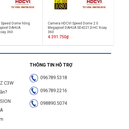
 Speed Dome hồng
Camera HDCVI Speed Dome 2.0
apixel DAHUA
Megapixel DAHUA SD42212I-HC Xoay
Xoay 360
360
4.391.750
₫
THÔNG TIN HỖ TRỢ
096789.5318
IZ C3W
096789.2216
cần?
ISION
098890.5074
UA
am