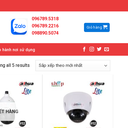
096789.5318
096789.2216
Giỏ hàng
098890.5074
 hành nơi sử dụng
g all 5 results
ẾT HÀNG