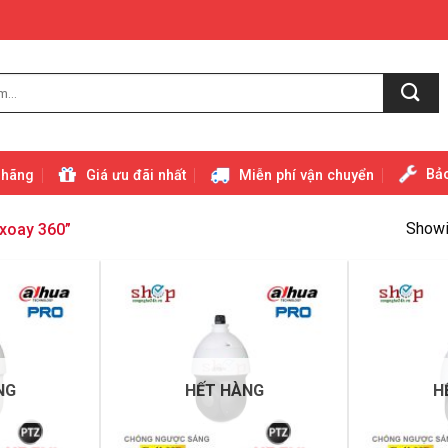
Bảo
 hãng
Giá ưu đãi nhất
Miễn phí vận chuyển
Showin
xoay 360”
NG
HẾT HÀNG
H