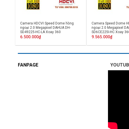
Camera HDCVI Speed Dome hồng
Camera Speed Dome H
ngoại 2.0 Megapixel DAHUA DH-
ngoại 2.0 Megapixel D
SD49225-HC-LA Xoay 360
SD6CE225I-HC Xoay 36
6.500.000
₫
9.565.000
₫
FANPAGE
YOUTUB