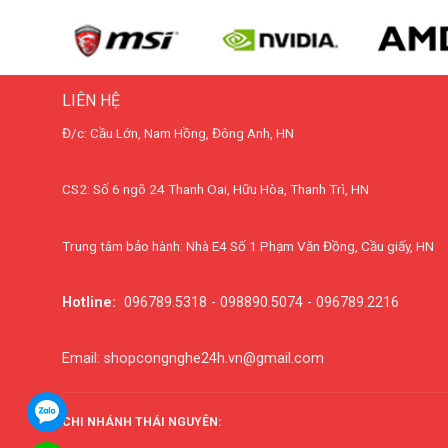
LIÊN HỆ
Đ/c: Cầu Lớn, Nam Hồng, Đông Anh, HN
CS2: Số 6 ngõ 24 Thanh Oai, Hữu Hòa, Thanh Trì, HN
Trung tâm bảo hành: Nhà E4 Số 1 Phạm Văn Đồng, Cầu giấy, HN
Hotline:
096789.5318 - 098890.5074 - 096789.2216
Email: shopcongnghe24h.vn@gmail.com
CHI NHÁNH THÁI NGUYÊN: