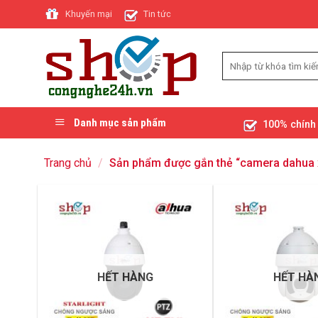
Skip
Khuyến mại
Tin tức
to
content
Danh mục sản phẩm
100% chính
Trang chủ
/
Sản phẩm được gắn thẻ “camera dahua 
HẾT HÀNG
HẾT HÀ