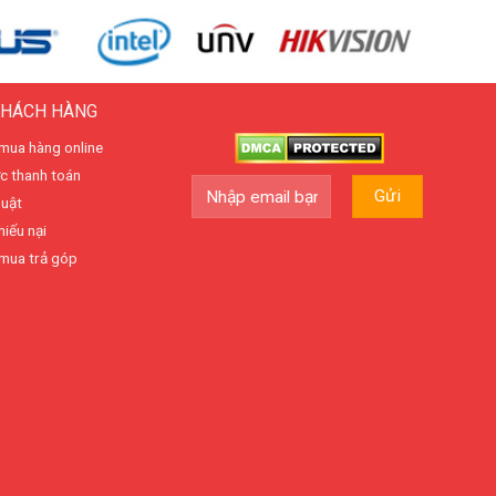
KHÁCH HÀNG
mua hàng online
c thanh toán
huật
hiếu nại
mua trả góp