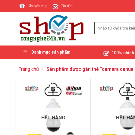
Skip
Khuyến mại
Tin tức
to
content
Danh mục sản phẩm
100% chính
Trang chủ
/
Sản phẩm được gắn thẻ “camera dahua 
HẾT HÀNG
HẾT HÀ