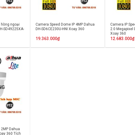
 hồng ngoại
Camera Speed Dome IP 4MP Dahua
Camera IP Sp
DH-SD49225XA-
DH-SD6CE230U-HNI Xoay 360
2.0 Megapixe
Xoay 360
19.363.000
₫
12.683.000
₫
NG
P 2MP Dahua
ay 360 Tích