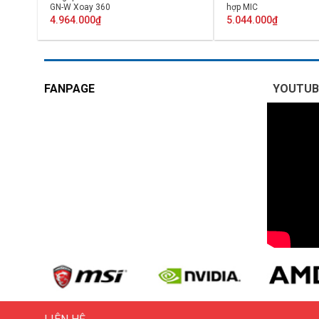
GN-W Xoay 360
hợp MIC
4.964.000
₫
5.044.000
₫
FANPAGE
YOUTUB