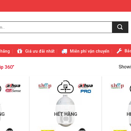
Bảo
 hãng
Giá ưu đãi nhất
Miễn phí vận chuyển
Showin
ip 360”
NG
HẾT HÀNG
H