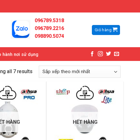
096789.5318
096789.2216
Giỏ hàng
098890.5074
 hành nơi sử dụng
g all 7 results
ẾT HÀNG
HẾT HÀNG