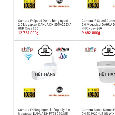
Camera IP Speed Dome hồng ngoại
Camera IP Speed Dome
2.0 Megapixel DAHUA DH-SD5A225XA-
2.0 Megapixel DAHUA 
HNR Xoay 360
HNR Xoay 360
12.724.000
₫
9.682.000
₫
HẾT HÀNG
HẾT HÀ
Camera IP hồng ngoại không dây 2.0
Camera Speed Dome I
Megapixel DAHUA DH-PTZ1C203UE-
DH-SD29204UE-GN-W Xo