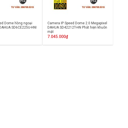
eed Dome hồng ngoại
Camera IP Speed Dome 2.0 Megapixel
l DAHUA SD6CE225U-HNI
DAHUA SD42212T-HN Phát hiện khuôn
mặt
7.045.000
₫