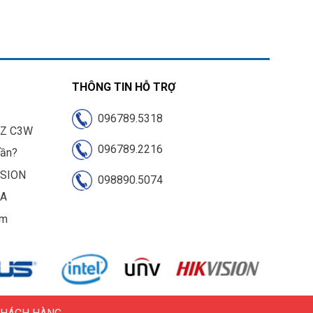
THÔNG TIN HỖ TRỢ
096789.5318
IZ C3W
096789.2216
cần?
ISION
098890.5074
UA
am