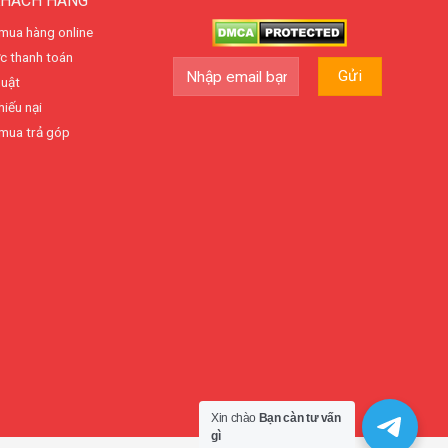
KHÁCH HÀNG
mua hàng online
c thanh toán
huật
hiếu nại
mua trả góp
Xin chào
Bạn càn tư vấn
gì