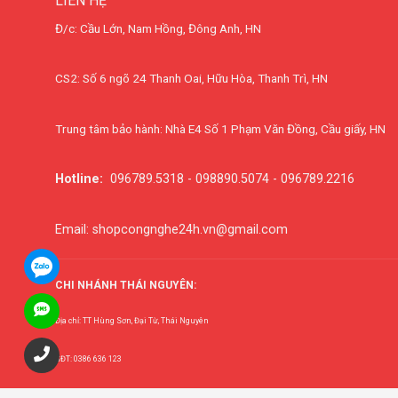
LIÊN HỆ
Đ/c: Cầu Lớn, Nam Hồng, Đông Anh, HN
CS2: Số 6 ngõ 24 Thanh Oai, Hữu Hòa, Thanh Trì, HN
Trung tâm bảo hành: Nhà E4 Số 1 Phạm Văn Đồng, Cầu giấy, HN
Hotline:
096789.5318 - 098890.5074 - 096789.2216
Email: shopcongnghe24h.vn@gmail.com
CHI NHÁNH THÁI NGUYÊN:
Địa chỉ: TT Hùng Sơn, Đại Từ, Thái Nguyên
SĐT: 0386 636 123