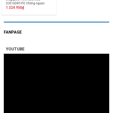
2CE16D8T-ITE Chống ngược
sáng PoC
1.324.950
₫
FANPAGE
YOUTUBE