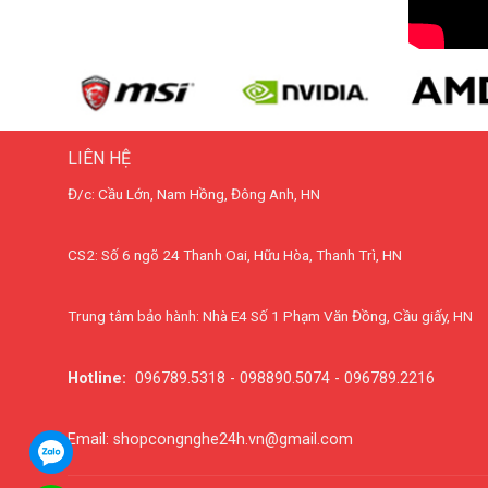
LIÊN HỆ
Đ/c: Cầu Lớn, Nam Hồng, Đông Anh, HN
CS2: Số 6 ngõ 24 Thanh Oai, Hữu Hòa, Thanh Trì, HN
Trung tâm bảo hành: Nhà E4 Số 1 Phạm Văn Đồng, Cầu giấy, HN
Hotline:
096789.5318 - 098890.5074 - 096789.2216
Email: shopcongnghe24h.vn@gmail.com