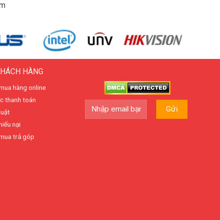
am
KHÁCH HÀNG
mua hàng online
c thanh toán
huật
hiếu nại
mua trả góp