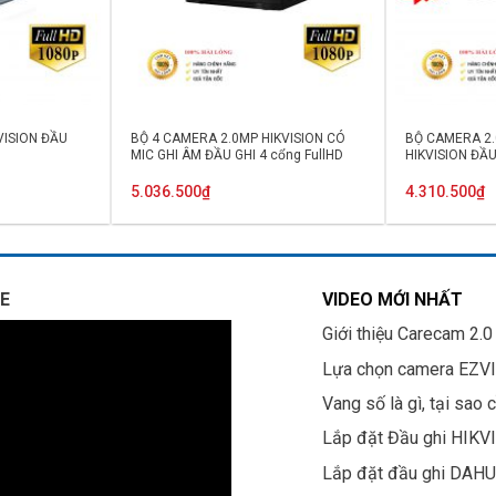
VISION ĐẦU
BỘ 4 CAMERA 2.0MP HIKVISION CÓ
BỘ CAMERA 2.0
MIC GHI ÂM ĐẦU GHI 4 cổng FullHD
HIKVISION ĐẦU
5.036.500
₫
4.310.500
₫
E
VIDEO MỚI NHẤT
Giới thiệu Carecam 2.0
Lựa chọn camera EZV
Vang số là gì, tại sao 
Lắp đặt Đầu ghi HIKV
Lắp đặt đầu ghi DAH