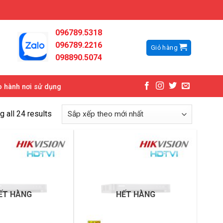
096789.5318
096789.2216
Giỏ hàng
098890.5074
 hành nơi sử dụng
 all 24 results
ẾT HÀNG
HẾT HÀNG