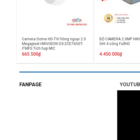
Camera Dome HD-TVI hồng ngoại 2.0
BỘ CAMERA 2.0MP HIK
Megapixel HIKVISION DS-2CE76D0T-
GHI 4 cổng FullHD
ITMFS Tích hợp MIC
665.500
₫
4.450.000
₫
FANPAGE
YOUTUB