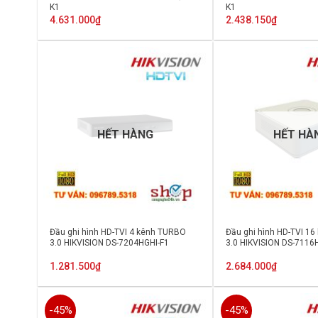
K1
K1
4.631.000
₫
2.438.150
₫
HẾT HÀNG
HẾT HÀ
Đầu ghi hình HD-TVI 4 kênh TURBO
Đầu ghi hình HD-TVI 1
3.0 HIKVISION DS-7204HGHI-F1
3.0 HIKVISION DS-7116
1.281.500
₫
2.684.000
₫
-45%
-45%