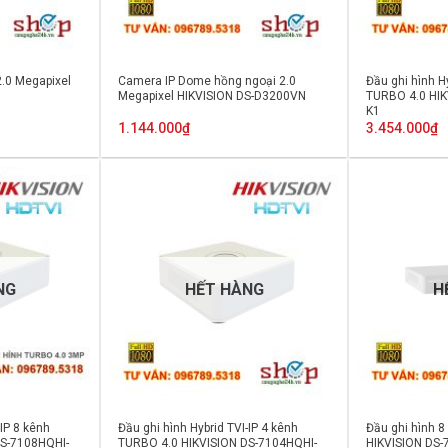
2.0 Megapixel
Camera IP Dome hồng ngoại 2.0
Đầu ghi hình H
Megapixel HIKVISION DS-D3200VN
TURBO 4.0 HIK
K1
1.144.000
₫
3.454.000
₫
NG
HẾT HÀNG
H
-IP 8 kênh
Đầu ghi hình Hybrid TVI-IP 4 kênh
Đầu ghi hình 8
DS-7108HQHI-
TURBO 4.0 HIKVISION DS-7104HQHI-
HIKVISION DS-