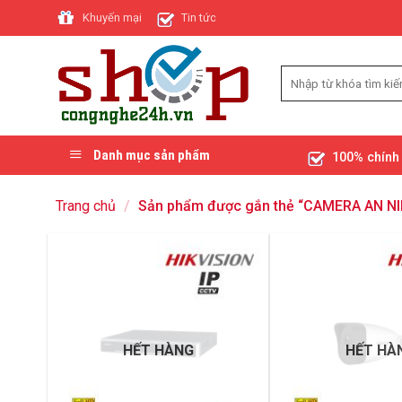
Skip
Khuyến mại
Tin tức
to
content
Danh mục sản phẩm
100% chính
Trang chủ
/
Sản phẩm được gắn thẻ “CAMERA AN N
HẾT HÀNG
HẾT HÀ