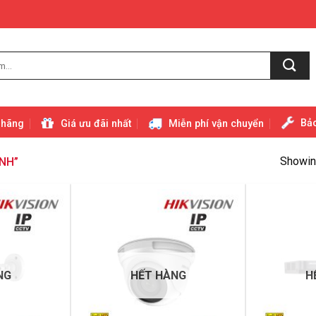
Bảo
 hãng
Giá ưu đãi nhất
Miễn phí vận chuyển
Showing
INH”
NG
HẾT HÀNG
H