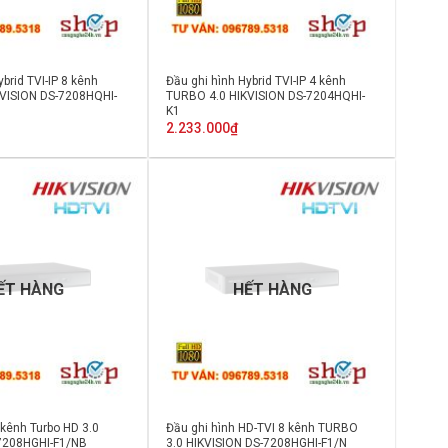
ybrid TVI-IP 8 kênh
Đầu ghi hình Hybrid TVI-IP 4 kênh
VISION DS-7208HQHI-
TURBO 4.0 HIKVISION DS-7204HQHI-
K1
2.233.000
₫
ẾT HÀNG
HẾT HÀNG
 kênh Turbo HD 3.0
Đầu ghi hình HD-TVI 8 kênh TURBO
7208HGHI-F1/NB
3.0 HIKVISION DS-7208HGHI-F1/N