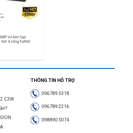
MP Vỏ kim loại
 GHI 4 cổng FullHD
THÔNG TIN HỖ TRỢ
096789.5318
IZ C3W
096789.2216
cần?
ISION
098890.5074
UA