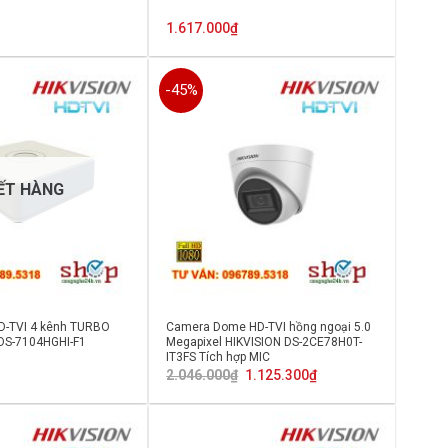
1.617.000
₫
-45%
ẾT HÀNG
HD-TVI 4 kênh TURBO
Camera Dome HD-TVI hồng ngoại 5.0
 DS-7104HGHI-F1
Megapixel HIKVISION DS-2CE78H0T-
IT3FS Tích hợp MIC
Giá
Giá
2.046.000
₫
1.125.300
₫
gốc
hiện
là:
tại
2.046.000₫.
là:
1.125.300₫.