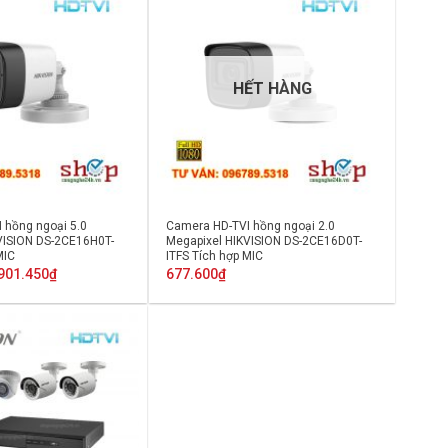
HẾT HÀNG
 hồng ngoại 5.0
Camera HD-TVI hồng ngoại 2.0
VISION DS-2CE16H0T-
Megapixel HIKVISION DS-2CE16D0T-
MIC
ITFS Tích hợp MIC
Giá
Giá
901.450
₫
677.600
₫
gốc
hiện
là:
tại
1.639.000₫.
là:
901.450₫.