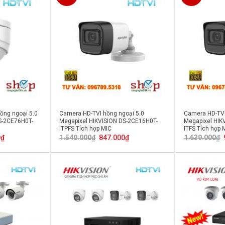
ồng ngoại 5.0
Camera HD-TVI hồng ngoại 5.0
Camera HD-TVI
S-2CE76H0T-
Megapixel HIKVISION DS-2CE16H0T-
Megapixel HIK
ITPFS Tích hợp MIC
ITFS Tích hợp 
Giá
Giá
Giá
0
₫
1.540.000
₫
847.000
₫
1.639.000
₫
hiện
gốc
hiện
tại
là:
tại
0₫.
là:
1.540.000₫.
là:
847.000₫.
847.000₫.