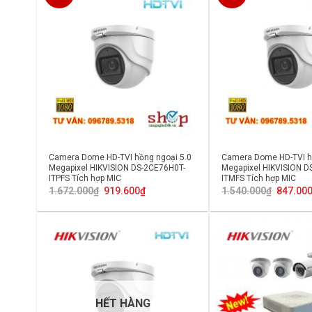
Camera Dome HD-TVI hồng ngoại 5.0
Camera Dome HD-TVI h
Megapixel HIKVISION DS-2CE76H0T-
Megapixel HIKVISION D
ITPFS Tích hợp MIC
ITMFS Tích hợp MIC
Giá
Giá
Giá
1.672.000
₫
919.600
₫
1.540.000
₫
847.00
gốc
hiện
gốc
là:
tại
là:
1.672.000₫.
là:
1.540.00
919.600₫.
HẾT HÀNG