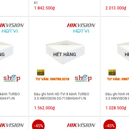
K1
1.842.500
₫
2.013.000
₫
NG
HẾT HÀNG
H
6 kênh TURBO
Đầu ghi hình HD-TVI 8 kênh TURBO
Đầu ghi hình 
HGHI-F1/N
3.0 HIKVISION DS-7108HGHI-F1/N
3.0 HIKVISION
1.562.000
₫
1.028.500
₫
-45%
-45%