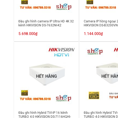
Đầu ghi hình camera IP Ultra HD 4K 32
Camera IP hồng ngoại 
kênh HIKVISION DS-7632NI-K2
HIKVISION DS-B3200VN
5.698.000
₫
1.144.000
₫
HẾT HÀNG
HẾT HÀ
Đầu ghi hình Hybrid TVI-IP 16 kênh
Đầu ghi hình Hybrid TVI
TURBO 4.0 HIKVISION DS-7116HQHI-
TURBO 4.0 HIKVISION 