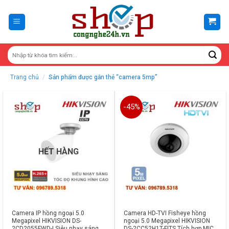
Skip
to
content
Trang chủ
/
Sản phẩm được gắn thẻ “camera 5mp”
-45%
HẾT HÀNG
Camera IP hồng ngoại 5.0
Camera HD-TVI Fisheye hồng
Megapixel HIKVISION DS-
ngoại 5.0 Megapixel HIKVISION
2CD2055FWD-I Siêu nhạy sáng
DS-2CC52H1T-FITS Tích hợp MIC