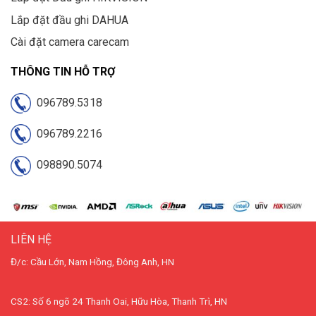
Lắp đặt đầu ghi DAHUA
Cài đặt camera carecam
THÔNG TIN HỖ TRỢ
096789.5318
096789.2216
098890.5074
LIÊN HỆ
Đ/c: Cầu Lớn, Nam Hồng, Đông Anh, HN
CS2: Số 6 ngõ 24 Thanh Oai, Hữu Hòa, Thanh Trì, HN