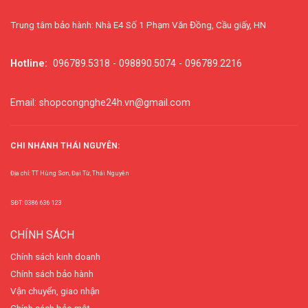
Trung tâm bảo hành: Nhà E4 Số 1 Phạm Văn Đồng, Cầu giấy, HN
Hotline:
096789.5318 - 098890.5074 - 096789.2216
Email: shopcongnghe24h.vn@gmail.com
CHI NHÁNH THÁI NGUYÊN:
Địa chỉ: TT Hùng Sơn, Đại Từ, Thái Nguyên
SĐT: 0386 636 123
CHÍNH SÁCH
Chính sách kinh doanh
Chính sách bảo hành
Vận chuyển, giao nhận
Chính sách bảo mật