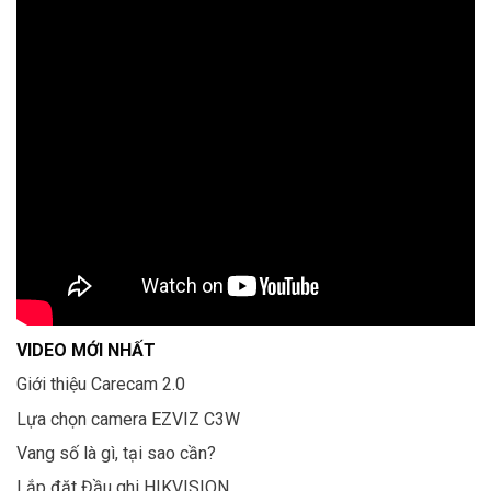
VIDEO MỚI NHẤT
Giới thiệu Carecam 2.0
Lựa chọn camera EZVIZ C3W
Vang số là gì, tại sao cần?
Lắp đặt Đầu ghi HIKVISION