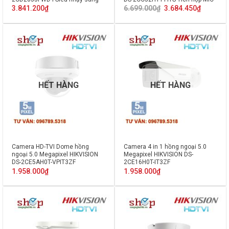
Giá
Giá
3.841.200
₫
6.699.000
₫
3.684.450
₫
gốc
hiện
là:
tại
6.699.000₫.
là:
3.684.450
HẾT HÀNG
HẾT HÀNG
Camera HD-TVI Dome hồng
Camera 4 in 1 hồng ngoại 5.0
ngoại 5.0 Megapixel HIKVISION
Megapixel HIKVISION DS-
DS-2CE5AH0T-VPIT3ZF
2CE16H0T-IT3ZF
1.958.000
₫
1.958.000
₫